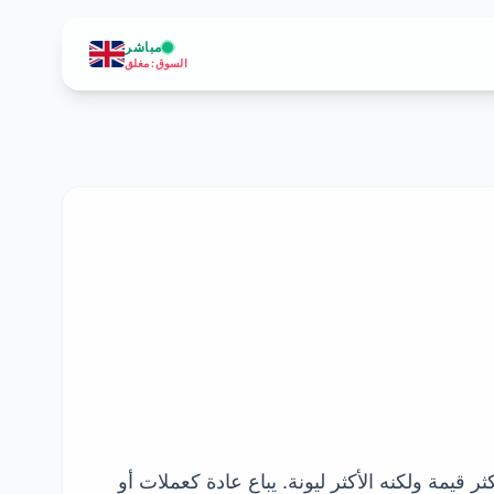
مباشر
السوق
:
مغلق
من أصل 24 جزءًا. الذهب عيار 24 نقي بنسبة 99.9%، مما يجعله الأكثر قيمة ولكنه الأكثر ليونة. يباع عادة كعملات أو