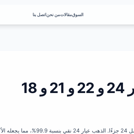
السوق
مقالات
من نحن
اتصل بنا
 18
الحرف 'K' أو العيار يرمز إلى نقاء الذهب 